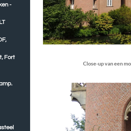
ken -
LT
OF,
, Fort
Close-up van een mo
kamp.
steel