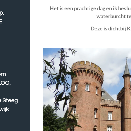
Het is een prachtige dag en ik beslu
p.
waterburcht te
E
Deze is dichtbij 
orn
LOO,
e Steeg
wijk