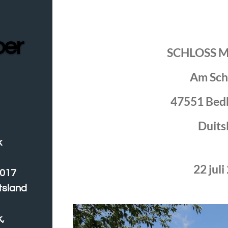
oer
SCHLOSS 
Am Sch
47551 Bed
Duits
k
22 juli
2017
tsland
,