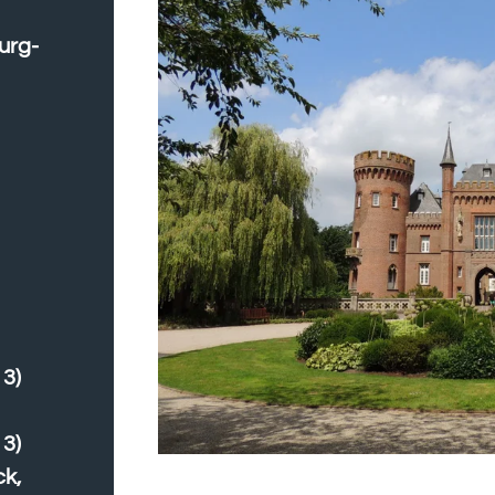
urg-
13)
13)
k,