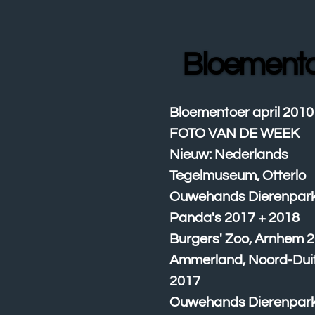
Ga
direct
naar
Bloement
de
hoofdinhoud
Bloementoer april 2010
FOTO VAN DE WEEK
Nieuw: Nederlands
Tegelmuseum, Otterlo
Ouwehands Dierenpar
Panda's 2017 + 2018
Burgers' Zoo, Arnhem 
Ammerland, Noord-Dui
2017
Ouwehands Dierenpark