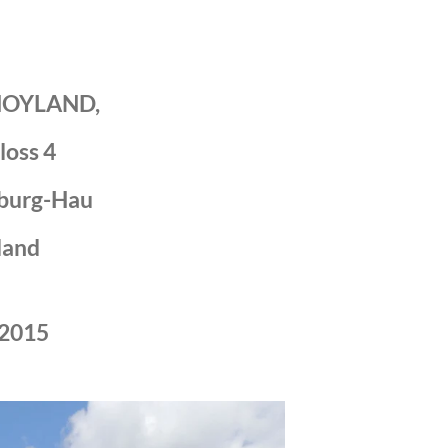
MOYLAND,
loss 4
burg-Hau
land
 2015