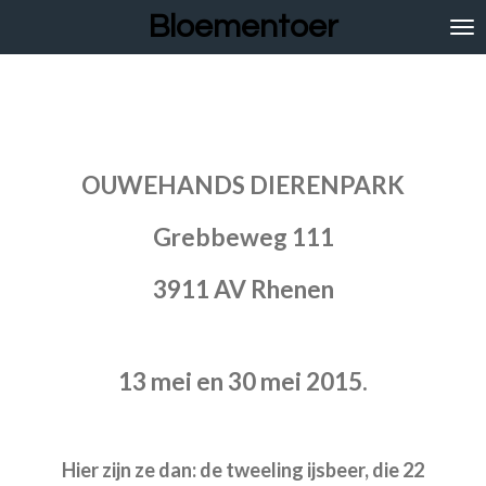
Bloementoer
Ga
direct
naar
de
hoofdinhoud
OUWEHANDS DIERENPARK
Grebbeweg 111
3911 AV Rhenen
13 mei en 30 mei 2015.
Hier zijn ze dan: de tweeling ijsbeer, die 22