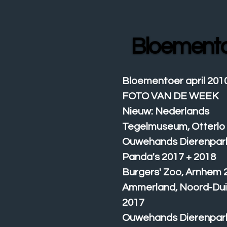
Ga
direct
naar
Bloement
de
hoofdinhoud
Bloementoer april 201
FOTO VAN DE WEEK
Nieuw: Nederlands
Tegelmuseum, Otterlo
Ouwehands Dierenpar
Panda's 2017 + 2018
Burgers' Zoo, Arnhem 
Ammerland, Noord-Dui
2017
Ouwehands Dierenpar