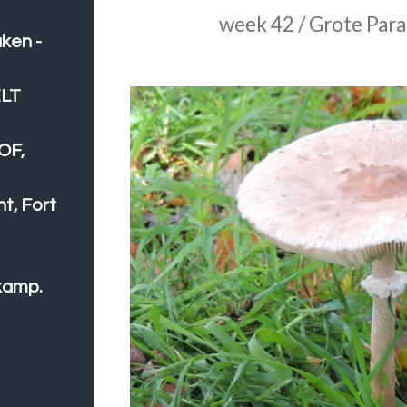
week 42 / Grote Par
aken -
ELT
OF,
t, Fort
kamp.