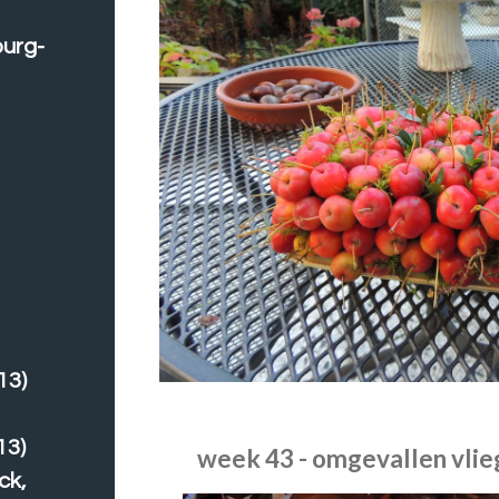
burg-
13)
13)
week 43 - omgevallen vli
ck,