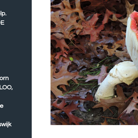
lp.
DE
orn
LOO,
De
wijk