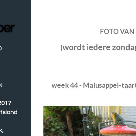
oer
FOTO VAN
wordt iedere zond
(
0
week 44 - Malusappel-taar
k
2017
tsland
k,