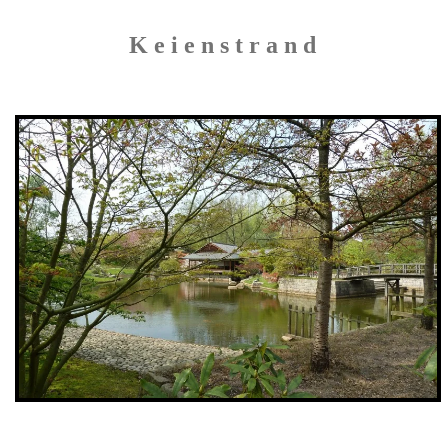
K e i e n s t r a n d